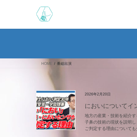
コ
ナ
ン
ビ
テ
ゲ
ン
ー
ツ
シ
へ
ョ
ス
ン
キ
に
ッ
移
HOME
番組出演
プ
動
2026年2月20日
においについてイ
地方の産業・技術を紹介するy
子鼻の技術の現状を説明し
ご判定する理由についても分