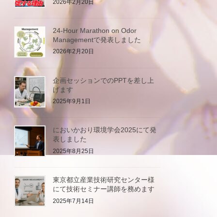
2026年2月20日
24-Hour Marathon on Odor
Managementで発表しました
2026年2月20日
企画セッションでのPPTを差し上
げます
2025年9月1日
においかおり環境学会2025にて発
表しました
2025年8月25日
東京都立産業技術研究センター様
にて技術セミナー講師を務めます
2025年7月14日