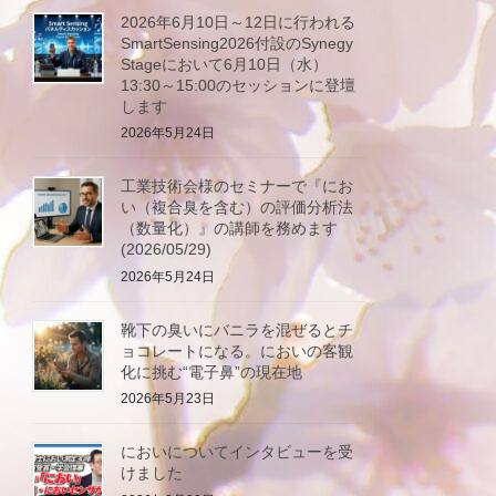
2026年6月10日～12日に行われる
SmartSensing2026付設のSynegy
Stageにおいて6月10日（水）
13:30～15:00のセッションに登壇
します
2026年5月24日
工業技術会様のセミナーで『にお
い（複合臭を含む）の評価分析法
（数量化）』の講師を務めます
(2026/05/29)
2026年5月24日
靴下の臭いにバニラを混ぜるとチ
ョコレートになる。においの客観
化に挑む“電子鼻”の現在地
2026年5月23日
においについてインタビューを受
けました