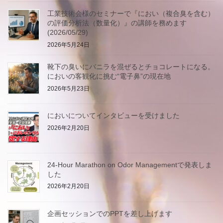
工業技術会様のセミナーで『におい（複合臭を含む）
の評価分析法（数量化）』の講師を務めます
(2026/05/29)
2026年5月24日
靴下の臭いにバニラを混ぜるとチョコレートになる。
においの客観化に挑む“電子鼻”の現在地
2026年5月23日
においについてインタビューを受けました
2026年2月20日
24-Hour Marathon on Odor Managementで発表しま
した
2026年2月20日
企画セッションでのPPTを差し上げます