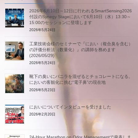
2026年6月10日～12日に行われるSmartSensing2026
付設のSynegy Stageにおいて6月10日（水）13:30～
15:00のセッションに登壇します
2026年5月24日
工業技術会様のセミナーで『におい（複合臭を含む）
の評価分析法（数量化）』の講師を務めます
(2026/05/29)
2026年5月24日
靴下の臭いにバニラを混ぜるとチョコレートになる。
においの客観化に挑む“電子鼻”の現在地
2026年5月23日
においについてインタビューを受けました
2026年2月20日
24-Hour Marathon on Odor Managementで発表しま